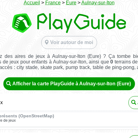
Accueil
>
France
>
Eure
>
Aulnay-sur-Iton
Voir autour de moi
z des aires de jeux à Aulnay-sur-Iton (Eure) ? Ça tombe bi
s de jeux pour enfants à Aulnay-sur-Iton, ainsi que
0
terrains de
e accès : city stade, skate park, pump track, table de ping-pong, a
Afficher la carte PlayGuide à Aulnay-sur-Iton (Eure)
ux
présents (OpenStreetMap)
re de jeux