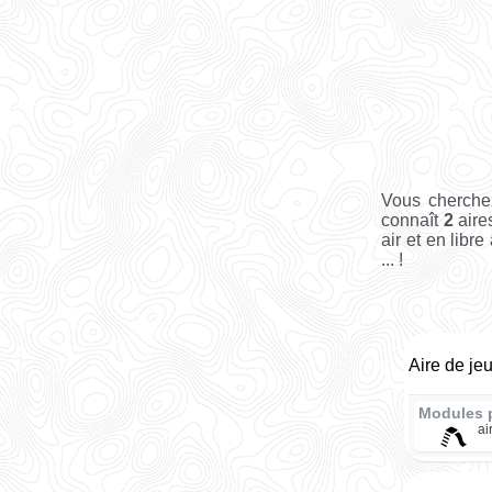
Vous cherche
connaît
2
aire
air et en libr
... !
Aire de je
Modules 
ai