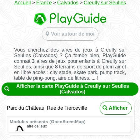
Accueil
>
France
>
Calvados
>
Creully sur Seulles
Voir autour de moi
Vous cherchez des aires de jeux à Creully sur
Seulles (Calvados) ? Ça tombe bien, PlayGuide
connaît
3
aires de jeux pour enfants à Creully sur
Seulles, ainsi que
8
terrains de sport de plein air et
en libre accès : city stade, skate park, pump track,
table de ping-pong, aire de fitness, ... !
Afficher la carte PlayGuide à Creully sur Seulles
(Calvados)
Parc du Château, Rue de Tierceville
Afficher
Modules présents (OpenStreetMap)
aire de jeux