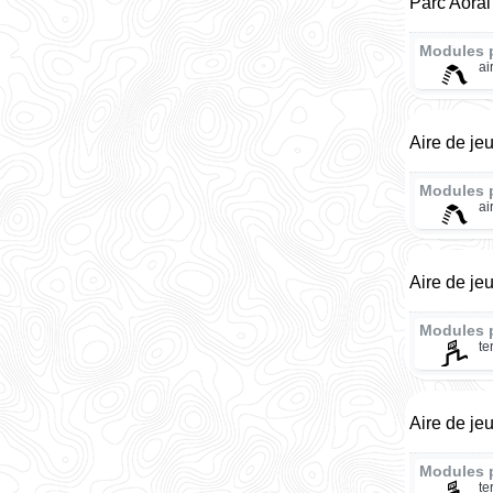
Parc Aorai
Modules 
ai
Aire de jeu
Modules 
ai
Aire de je
Modules 
te
Aire de je
Modules 
te