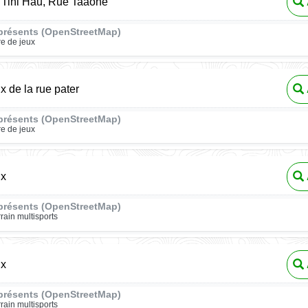
 Tini Hau, Rue Taaone
présents (OpenStreetMap)
re de jeux
x de la rue pater
présents (OpenStreetMap)
re de jeux
ux
présents (OpenStreetMap)
rrain multisports
ux
présents (OpenStreetMap)
rrain multisports