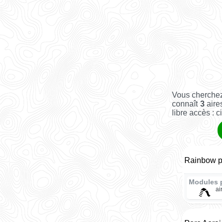
Vous cherchez
connaît
3
aire
libre accès : c
Rainbow p
Modules 
ai