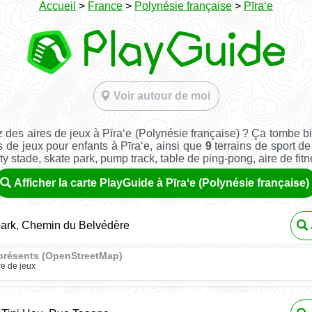
Accueil
>
France
>
Polynésie française
>
Pīraʻe
Voir autour de moi
 des aires de jeux à Pīraʻe (Polynésie française) ? Ça tombe b
s de jeux pour enfants à Pīraʻe, ainsi que
9
terrains de sport de 
ity stade, skate park, pump track, table de ping-pong, aire de fitnes
Afficher la carte PlayGuide à Pīraʻe (Polynésie française)
ark, Chemin du Belvédère
présents (OpenStreetMap)
re de jeux