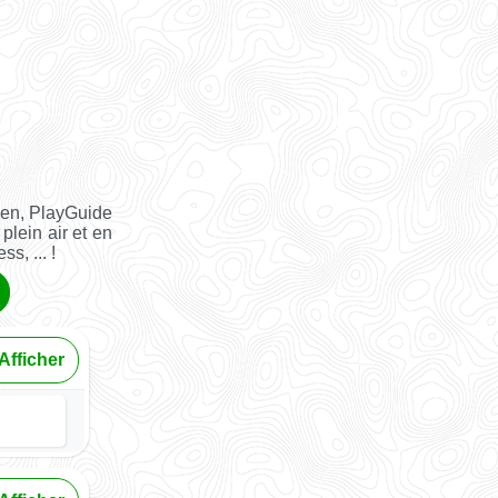
ien, PlayGuide
plein air et en
s, ... !
Afficher