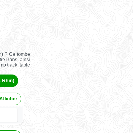
n) ? Ça tombe
re Bans, ainsi
ump track, table
s-Rhin)
Afficher