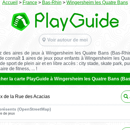
Accueil
>
France
>
Bas-Rhin
>
Wingersheim les Quatre Bans
Voir autour de moi
z des aires de jeux à Wingersheim les Quatre Bans (Bas-Rhi
de connaît
1
aires de jeux pour enfants à Wingersheim les Quat
de sport de plein air et en libre accès : city stade, skate park, p
ire de fitness, ... !
cher la carte PlayGuide à Wingersheim les Quatre Bans (Ba
ux de la Rue des Acacias
présents (OpenStreetMap)
re de jeux