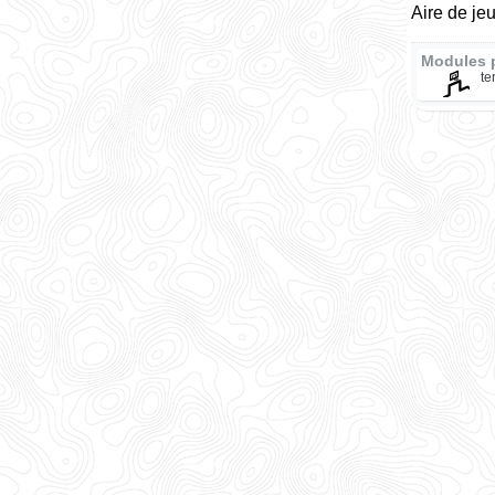
Aire de je
Modules 
te