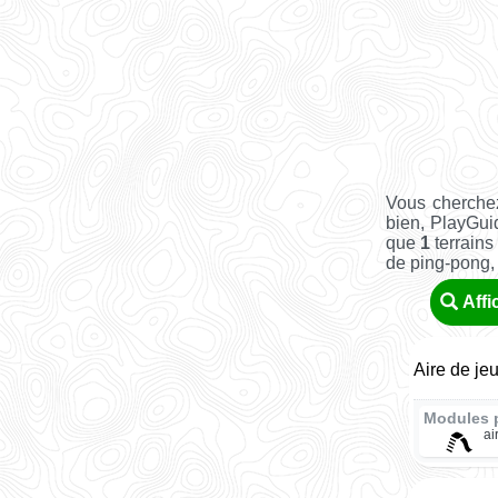
Vous cherche
bien, PlayGui
que
1
terrains 
de ping-pong, a
Affi
Aire de je
Modules 
ai