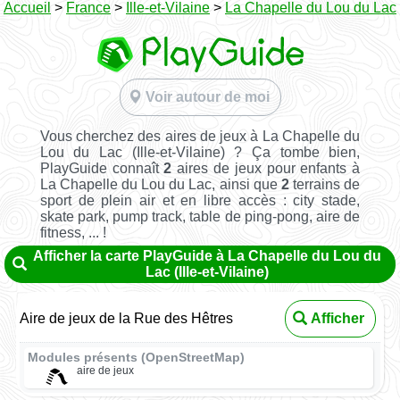
Accueil
>
France
>
Ille-et-Vilaine
>
La Chapelle du Lou du Lac
Voir autour de moi
Vous cherchez des aires de jeux à La Chapelle du
Lou du Lac (Ille-et-Vilaine) ? Ça tombe bien,
PlayGuide connaît
2
aires de jeux pour enfants à
La Chapelle du Lou du Lac, ainsi que
2
terrains de
sport de plein air et en libre accès : city stade,
skate park, pump track, table de ping-pong, aire de
fitness, ... !
Afficher la carte PlayGuide à La Chapelle du Lou du
Lac (Ille-et-Vilaine)
Aire de jeux de la Rue des Hêtres
Afficher
Modules présents (OpenStreetMap)
aire de jeux