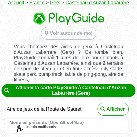
Accueil
>
France
>
Gers
>
Castelnau d'Auzan Labarrère
Voir autour de moi
Vous cherchez des aires de jeux à Castelnau
d'Auzan Labarrère (Gers) ? Ça tombe bien,
PlayGuide connaît
1
aires de jeux pour enfants à
Castelnau d'Auzan Labarrère, ainsi que
2
terrains
de sport de plein air et en libre accès : city stade,
skate park, pump track, table de ping-pong, aire de
fitness, ... !
Afficher la carte PlayGuide à Castelnau d'Auzan
Labarrère (Gers)
Aire de jeux de la Route de Sauret
Afficher
Modules présents (OpenStreetMap)
terrain multisports