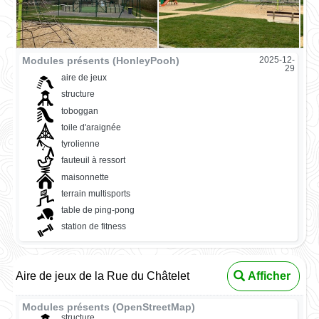
Modules présents (HonleyPooh)
2025-12-
29
aire de jeux
structure
toboggan
toile d'araignée
tyrolienne
fauteuil à ressort
maisonnette
terrain multisports
table de ping-pong
station de fitness
Aire de jeux de la Rue du Châtelet
Afficher
Modules présents (OpenStreetMap)
structure