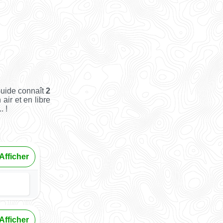
Guide connaît
2
 air et en libre
. !
Afficher
Afficher