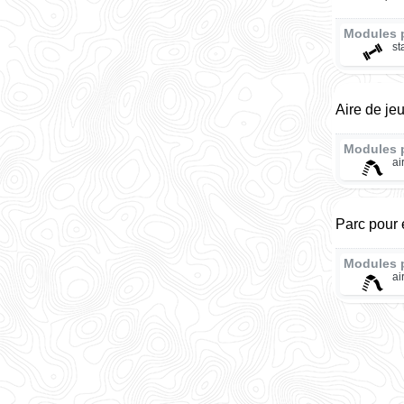
Modules 
st
Aire de je
Modules 
ai
Parc pour 
Modules 
ai