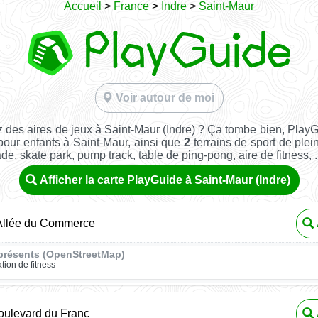
Accueil
>
France
>
Indre
>
Saint-Maur
Voir autour de moi
 des aires de jeux à Saint-Maur (Indre) ? Ça tombe bien, Play
pour enfants à Saint-Maur, ainsi que
2
terrains de sport de plein
ade, skate park, pump track, table de ping-pong, aire de fitness, ..
Afficher la carte PlayGuide à Saint-Maur (Indre)
 Allée du Commerce
présents (OpenStreetMap)
ation de fitness
oulevard du Franc