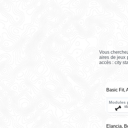
Vous cherchez
aires de jeux 
accès : city st
Basic Fit,
Modules 
st
Elancia, B