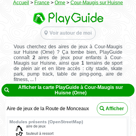
Accueil
>
France
>
Orne
>
Cour-Maugis sur Huisne
Voir autour de moi
Vous cherchez des aires de jeux à Cour-Maugis
sur Huisne (Orne) ? Ça tombe bien, PlayGuide
connaît
2
aires de jeux pour enfants à Cour-
Maugis sur Huisne, ainsi que
1
terrains de sport
de plein air et en libre accès : city stade, skate
park, pump track, table de ping-pong, aire de
fitness, ... !
Afficher la carte PlayGuide à Cour-Maugis sur
Huisne (Orne)
Aire de jeux de la Route de Monceaux
Afficher
Modules présents (OpenStreetMap)
aire de jeux
fauteuil à ressort