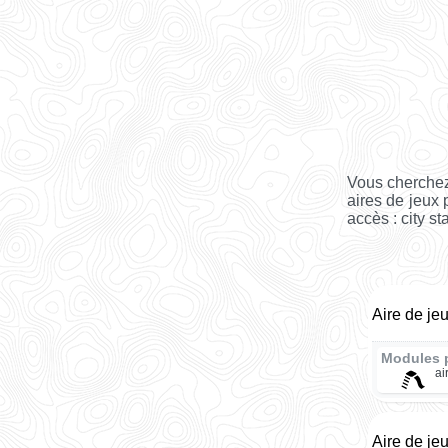
Vous cherchez
aires de jeux
accès : city st
Aire de j
Modules 
ai
Aire de je