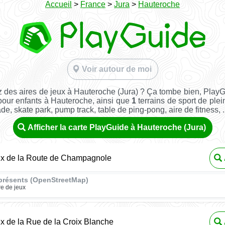
Accueil
>
France
>
Jura
>
Hauteroche
Voir autour de moi
 des aires de jeux à Hauteroche (Jura) ? Ça tombe bien, Play
 pour enfants à Hauteroche, ainsi que
1
terrains de sport de plein
ade, skate park, pump track, table de ping-pong, aire de fitness, ..
Afficher la carte PlayGuide à Hauteroche (Jura)
eux de la Route de Champagnole
présents (OpenStreetMap)
re de jeux
ux de la Rue de la Croix Blanche