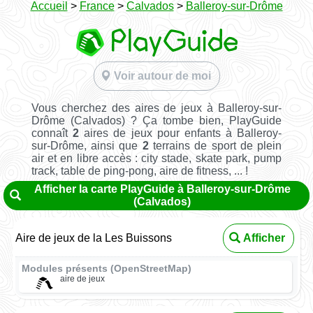
Accueil
>
France
>
Calvados
>
Balleroy-sur-Drôme
Voir autour de moi
Vous cherchez des aires de jeux à Balleroy-sur-
Drôme (Calvados) ? Ça tombe bien, PlayGuide
connaît
2
aires de jeux pour enfants à Balleroy-
sur-Drôme, ainsi que
2
terrains de sport de plein
air et en libre accès : city stade, skate park, pump
track, table de ping-pong, aire de fitness, ... !
Afficher la carte PlayGuide à Balleroy-sur-Drôme
(Calvados)
Aire de jeux de la Les Buissons
Afficher
Modules présents (OpenStreetMap)
aire de jeux