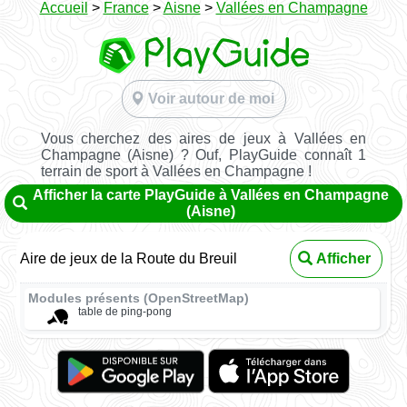
Accueil
>
France
>
Aisne
>
Vallées en Champagne
Voir autour de moi
Vous cherchez des aires de jeux à Vallées en
Champagne (Aisne) ? Ouf, PlayGuide connaît 1
terrain de sport à Vallées en Champagne !
Afficher la carte PlayGuide à Vallées en Champagne
(Aisne)
Aire de jeux de la Route du Breuil
Afficher
Modules présents (OpenStreetMap)
table de ping-pong