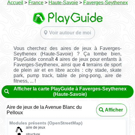
Accueil
>
France
>
Haute-Savoie
>
Faverges-Seythenex
Voir autour de moi
Vous cherchez des aires de jeux à Faverges-
Seythenex (Haute-Savoie) ? Ça tombe bien,
PlayGuide connaît
4
aires de jeux pour enfants à
Faverges-Seythenex, ainsi que
4
terrains de sport
de plein air et en libre accès : city stade, skate
park, pump track, table de ping-pong, aire de
fitness, ... !
Afficher la carte PlayGuide à Faverges-Seythenex
(Haute-Savoie)
Aire de jeux de la Avenue Blanc du
Afficher
Pelloux
Modules présents (OpenStreetMap)
aire de jeux
structure