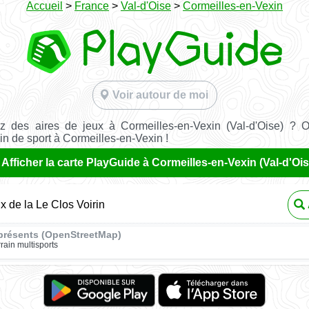
Accueil
>
France
>
Val-d'Oise
>
Cormeilles-en-Vexin
Voir autour de moi
z des aires de jeux à Cormeilles-en-Vexin (Val-d'Oise) ? O
ain de sport à Cormeilles-en-Vexin !
Afficher la carte PlayGuide à Cormeilles-en-Vexin (Val-d'Ois
x de la Le Clos Voirin
présents (OpenStreetMap)
rrain multisports