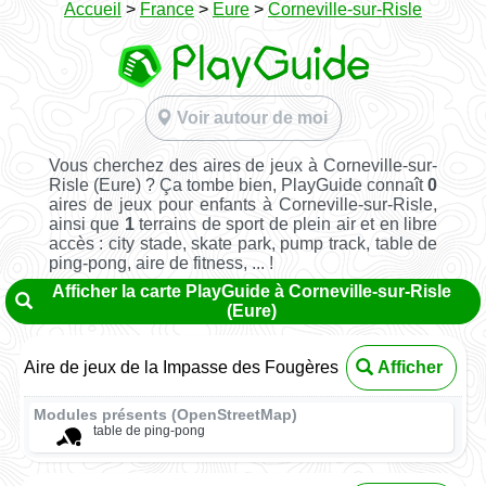
Accueil
>
France
>
Eure
>
Corneville-sur-Risle
Voir autour de moi
Vous cherchez des aires de jeux à Corneville-sur-
Risle (Eure) ? Ça tombe bien, PlayGuide connaît
0
aires de jeux pour enfants à Corneville-sur-Risle,
ainsi que
1
terrains de sport de plein air et en libre
accès : city stade, skate park, pump track, table de
ping-pong, aire de fitness, ... !
Afficher la carte PlayGuide à Corneville-sur-Risle
(Eure)
Aire de jeux de la Impasse des Fougères
Afficher
Modules présents (OpenStreetMap)
table de ping-pong