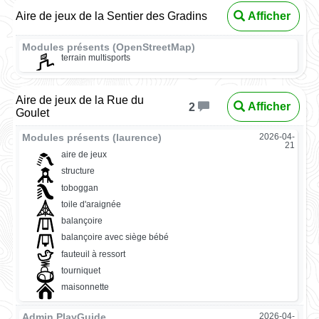
Aire de jeux de la Sentier des Gradins
Afficher
Modules présents (OpenStreetMap)
terrain multisports
Aire de jeux de la Rue du
Afficher
2
Goulet
Modules présents (laurence)
2026-04-
21
aire de jeux
structure
toboggan
toile d'araignée
balançoire
balançoire avec siège bébé
fauteuil à ressort
tourniquet
maisonnette
Admin PlayGuide
2026-04-