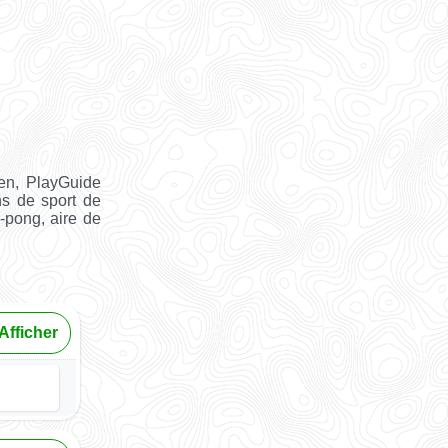
ien, PlayGuide
ns de sport de
g-pong, aire de
Afficher