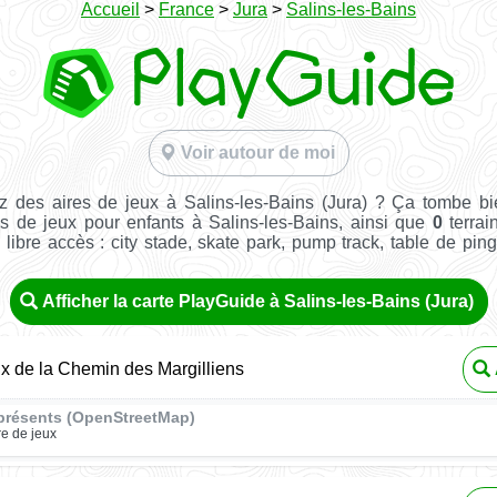
Accueil
>
France
>
Jura
>
Salins-les-Bains
Voir autour de moi
 des aires de jeux à Salins-les-Bains (Jura) ? Ça tombe b
s de jeux pour enfants à Salins-les-Bains, ainsi que
0
terrai
n libre accès : city stade, skate park, pump track, table de pin
Afficher la carte PlayGuide à Salins-les-Bains (Jura)
ux de la Chemin des Margilliens
présents (OpenStreetMap)
re de jeux