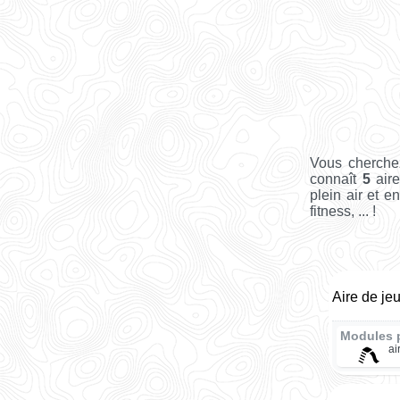
Vous cherchez
connaît
5
aire
plein air et e
fitness, ... !
Aire de je
Modules 
ai