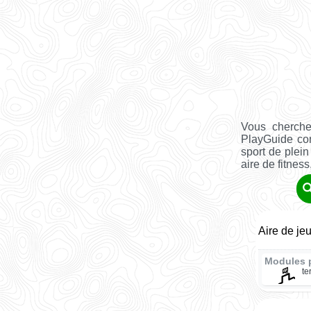
Vous cherchez
PlayGuide co
sport de plein
aire de fitness, 
Aire de je
Modules 
te