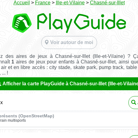
Accueil
>
France
>
Ille-et-Vilaine
>
Chasné-sur-Illet
Voir autour de moi
 des aires de jeux à Chasné-sur-Illet (Ille-et-Vilaine) ? 
nnaît
1
aires de jeux pour enfants à Chasné-sur-Illet, ainsi q
 air et en libre accès : city stade, skate park, pump track, tabl
... !
Afficher la carte PlayGuide à Chasné-sur-Illet (Ille-et-Vilain
ux
présents (OpenStreetMap)
rrain multisports