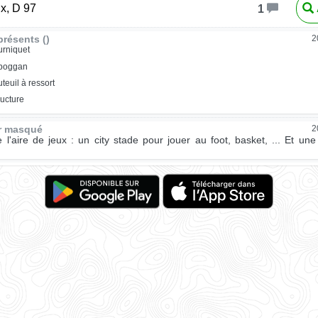
ux, D 97
1
résents ()
2
urniquet
oboggan
uteuil à ressort
ructure
ur masqué
2
 l'aire de jeux : un city stade pour jouer au foot, basket, ... Et une