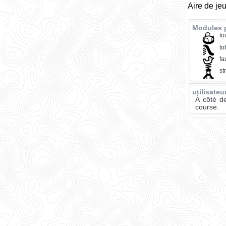
Aire de je
Modules p
to
t
fa
st
utilisate
À côté de
course.