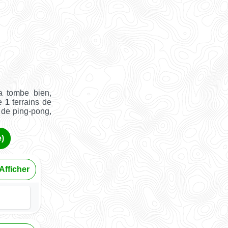
Ça tombe bien,
ue
1
terrains de
e de ping-pong,
e)
Afficher