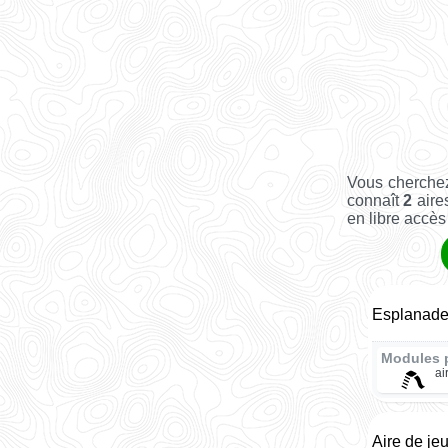
Vous cherchez
connaît
2
aire
en libre accès 
Esplanade 
Modules 
ai
Aire de je