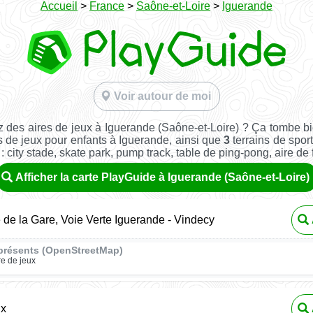
Accueil
>
France
>
Saône-et-Loire
>
Iguerande
Voir autour de moi
 des aires de jeux à Iguerande (Saône-et-Loire) ? Ça tombe b
s de jeux pour enfants à Iguerande, ainsi que
3
terrains de sport
: city stade, skate park, pump track, table de ping-pong, aire de fi
Afficher la carte PlayGuide à Iguerande (Saône-et-Loire)
de la Gare, Voie Verte Iguerande - Vindecy
présents (OpenStreetMap)
re de jeux
ux