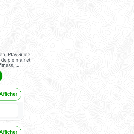
ien, PlayGuide
 de plein air et
tness, ... !
Afficher
Afficher