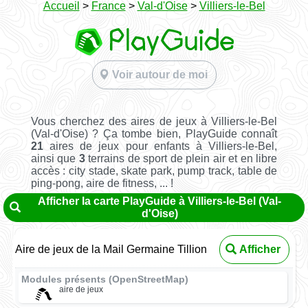
Accueil
>
France
>
Val-d'Oise
>
Villiers-le-Bel
Voir autour de moi
Vous cherchez des aires de jeux à Villiers-le-Bel
(Val-d'Oise) ? Ça tombe bien, PlayGuide connaît
21
aires de jeux pour enfants à Villiers-le-Bel,
ainsi que
3
terrains de sport de plein air et en libre
accès : city stade, skate park, pump track, table de
ping-pong, aire de fitness, ... !
Afficher la carte PlayGuide à Villiers-le-Bel (Val-
d'Oise)
Aire de jeux de la Mail Germaine Tillion
Afficher
Modules présents (OpenStreetMap)
aire de jeux