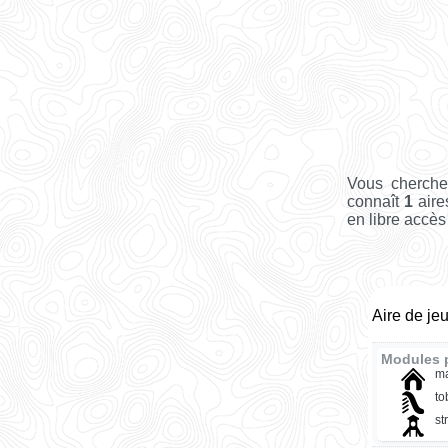
Vous cherche
connaît
1
aire
en libre accès 
Aire de je
Modules p
ma
t
st