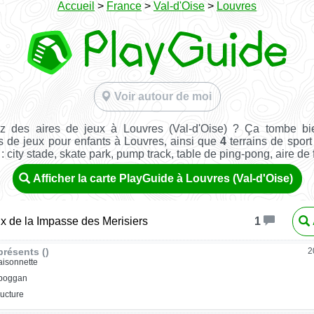
Accueil
>
France
>
Val-d'Oise
>
Louvres
Voir autour de moi
z des aires de jeux à Louvres (Val-d'Oise) ? Ça tombe bi
s de jeux pour enfants à Louvres, ainsi que
4
terrains de sport 
: city stade, skate park, pump track, table de ping-pong, aire de fi
Afficher la carte PlayGuide à Louvres (Val-d'Oise)
ux de la Impasse des Merisiers
1
résents ()
2
isonnette
oboggan
ructure