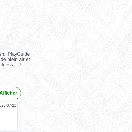
en, PlayGuide
de plein air et
tness, ... !
Afficher
026-07-21