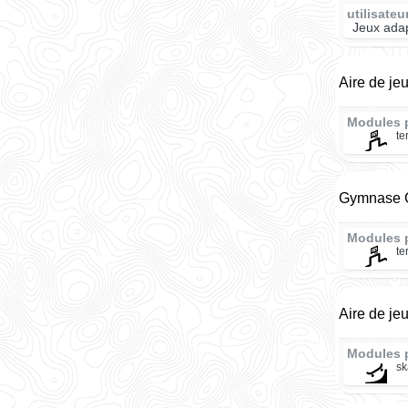
utilisate
Jeux adap
Aire de je
Modules 
te
Gymnase C
Modules 
te
Aire de je
Modules 
sk