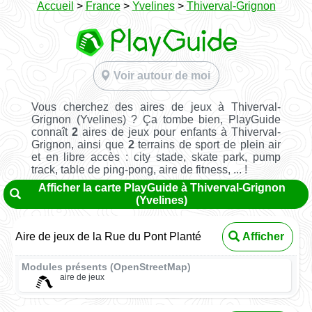
Accueil
>
France
>
Yvelines
>
Thiverval-Grignon
Voir autour de moi
Vous cherchez des aires de jeux à Thiverval-
Grignon (Yvelines) ? Ça tombe bien, PlayGuide
connaît
2
aires de jeux pour enfants à Thiverval-
Grignon, ainsi que
2
terrains de sport de plein air
et en libre accès : city stade, skate park, pump
track, table de ping-pong, aire de fitness, ... !
Afficher la carte PlayGuide à Thiverval-Grignon
(Yvelines)
Aire de jeux de la Rue du Pont Planté
Afficher
Modules présents (OpenStreetMap)
aire de jeux