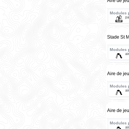
Aire de je
Modules 
pa
Stade St M
Modules 
ai
Aire de je
Modules 
ai
Aire de je
Modules 
ai