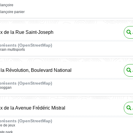
lançoire
lançoire panier
ux de la Rue Saint-Joseph
présents (OpenStreetMap)
rrain multisports
la Révolution, Boulevard National
présents (OpenStreetMap)
oboggan
ux de la Avenue Frédéric Mistral
présents (OpenStreetMap)
re de jeux
ate park