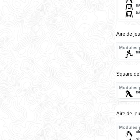
ba
ba
Aire de je
Modules 
te
Square de 
Modules 
t
Aire de je
Modules 
ai
sk