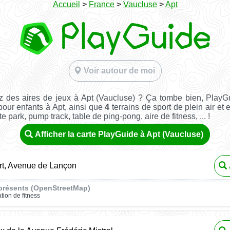
Accueil
>
France
>
Vaucluse
>
Apt
Voir autour de moi
 des aires de jeux à Apt (Vaucluse) ? Ça tombe bien, PlayG
pour enfants à Apt, ainsi que
4
terrains de sport de plein air et 
te park, pump track, table de ping-pong, aire de fitness, ... !
Afficher la carte PlayGuide à Apt (Vaucluse)
rt, Avenue de Lançon
présents (OpenStreetMap)
ation de fitness