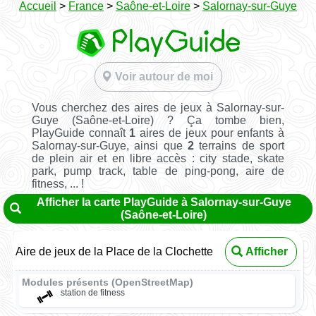
Accueil
>
France
>
Saône-et-Loire
>
Salornay-sur-Guye
Voir autour de moi
Vous cherchez des aires de jeux à Salornay-sur-
Guye (Saône-et-Loire) ? Ça tombe bien,
PlayGuide connaît
1
aires de jeux pour enfants à
Salornay-sur-Guye, ainsi que
2
terrains de sport
de plein air et en libre accès : city stade, skate
park, pump track, table de ping-pong, aire de
fitness, ... !
Afficher la carte PlayGuide à Salornay-sur-Guye
(Saône-et-Loire)
Aire de jeux de la Place de la Clochette
Afficher
Modules présents (OpenStreetMap)
station de fitness