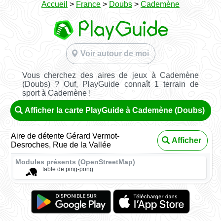
Accueil
>
France
>
Doubs
>
Cademène
Voir autour de moi
Vous cherchez des aires de jeux à Cademène
(Doubs) ? Ouf, PlayGuide connaît 1 terrain de
sport à Cademène !
Afficher la carte PlayGuide à Cademène (Doubs)
Aire de détente Gérard Vermot-
Afficher
Desroches, Rue de la Vallée
Modules présents (OpenStreetMap)
table de ping-pong