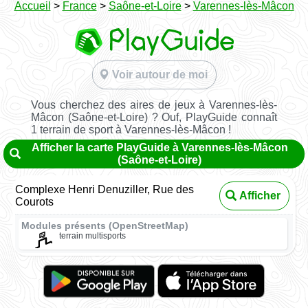
Accueil
>
France
>
Saône-et-Loire
>
Varennes-lès-Mâcon
Voir autour de moi
Vous cherchez des aires de jeux à Varennes-lès-
Mâcon (Saône-et-Loire) ? Ouf, PlayGuide connaît
1 terrain de sport à Varennes-lès-Mâcon !
Afficher la carte PlayGuide à Varennes-lès-Mâcon
(Saône-et-Loire)
Complexe Henri Denuziller, Rue des
Afficher
Courots
Modules présents (OpenStreetMap)
terrain multisports