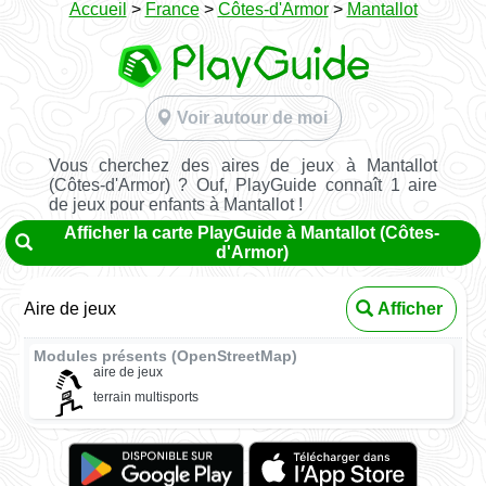
Accueil
>
France
>
Côtes-d'Armor
>
Mantallot
Voir autour de moi
Vous cherchez des aires de jeux à Mantallot
(Côtes-d'Armor) ? Ouf, PlayGuide connaît 1 aire
de jeux pour enfants à Mantallot !
Afficher la carte PlayGuide à Mantallot (Côtes-
d'Armor)
Aire de jeux
Afficher
Modules présents (OpenStreetMap)
aire de jeux
terrain multisports