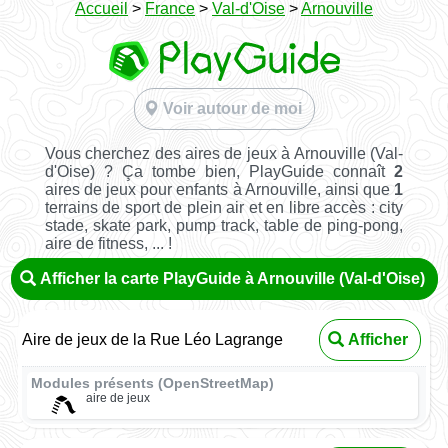
Accueil
>
France
>
Val-d'Oise
>
Arnouville
Voir autour de moi
Vous cherchez des aires de jeux à Arnouville (Val-
d'Oise) ? Ça tombe bien, PlayGuide connaît
2
aires de jeux pour enfants à Arnouville, ainsi que
1
terrains de sport de plein air et en libre accès : city
stade, skate park, pump track, table de ping-pong,
aire de fitness, ... !
Afficher la carte PlayGuide à Arnouville (Val-d'Oise)
Aire de jeux de la Rue Léo Lagrange
Afficher
Modules présents (OpenStreetMap)
aire de jeux