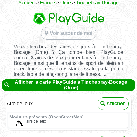
Accueil
>
France
>
Orne
>
Tinchebray-Bocage
Voir autour de moi
Vous cherchez des aires de jeux à Tinchebray-
Bocage (Orne) ? Ça tombe bien, PlayGuide
connaît
3
aires de jeux pour enfants à Tinchebray-
Bocage, ainsi que
0
terrains de sport de plein air
et en libre accès : city stade, skate park, pump
track, table de ping-pong, aire de fitness, ... !
Afficher la carte PlayGuide à Tinchebray-Bocage
(Orne)
Aire de jeux
Afficher
Modules présents (OpenStreetMap)
aire de jeux