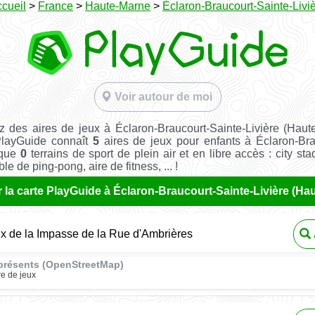
cueil
>
France
>
Haute-Marne
>
Éclaron-Braucourt-Sainte-Livi
Voir autour de moi
 des aires de jeux à Éclaron-Braucourt-Sainte-Livière (Hau
PlayGuide connaît
5
aires de jeux pour enfants à Éclaron-Bra
i que
0
terrains de sport de plein air et en libre accès : city sta
le de ping-pong, aire de fitness, ... !
r la carte PlayGuide à Éclaron-Braucourt-Sainte-Livière (Ha
ux de la Impasse de la Rue d'Ambrières
présents (OpenStreetMap)
re de jeux