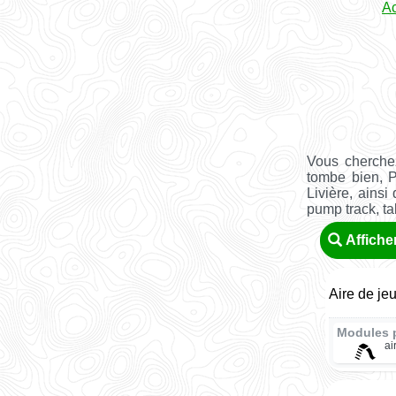
Ac
Vous cherchez
tombe bien, 
Livière, ains
pump track, tab
Affiche
Aire de je
Modules 
ai