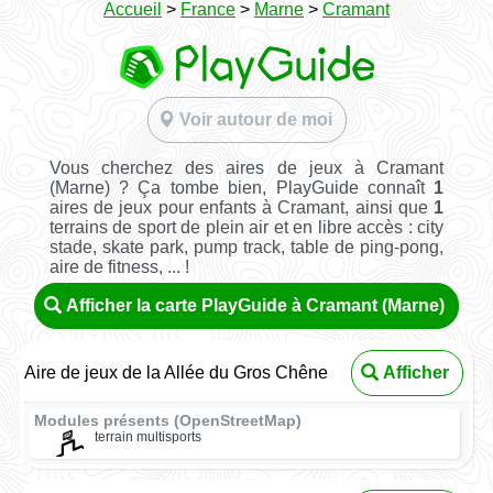
Accueil
>
France
>
Marne
>
Cramant
Voir autour de moi
Vous cherchez des aires de jeux à Cramant
(Marne) ? Ça tombe bien, PlayGuide connaît
1
aires de jeux pour enfants à Cramant, ainsi que
1
terrains de sport de plein air et en libre accès : city
stade, skate park, pump track, table de ping-pong,
aire de fitness, ... !
Afficher la carte PlayGuide à Cramant (Marne)
Aire de jeux de la Allée du Gros Chêne
Afficher
Modules présents (OpenStreetMap)
terrain multisports