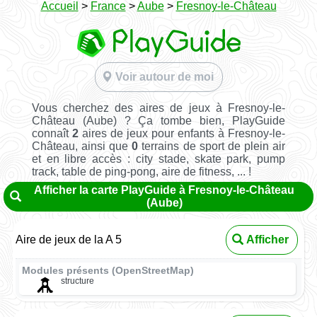
Accueil
>
France
>
Aube
>
Fresnoy-le-Château
Voir autour de moi
Vous cherchez des aires de jeux à Fresnoy-le-
Château (Aube) ? Ça tombe bien, PlayGuide
connaît
2
aires de jeux pour enfants à Fresnoy-le-
Château, ainsi que
0
terrains de sport de plein air
et en libre accès : city stade, skate park, pump
track, table de ping-pong, aire de fitness, ... !
Afficher la carte PlayGuide à Fresnoy-le-Château
(Aube)
Aire de jeux de la A 5
Afficher
Modules présents (OpenStreetMap)
structure