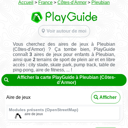
Accueil
>
France
>
Côtes-d'Armor
>
Pleubian
Voir autour de moi
Vous cherchez des aires de jeux à Pleubian
(Côtes-d'Armor) ? Ça tombe bien, PlayGuide
connaît
3
aires de jeux pour enfants à Pleubian,
ainsi que
2
terrains de sport de plein air et en libre
accès : city stade, skate park, pump track, table de
ping-pong, aire de fitness, ... !
Afficher la carte PlayGuide à Pleubian (Côtes-
d'Armor)
Aire de jeux
Afficher
Modules présents (OpenStreetMap)
aire de jeux