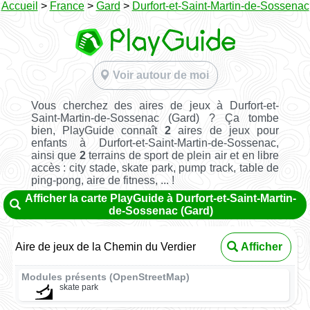
Accueil
>
France
>
Gard
>
Durfort-et-Saint-Martin-de-Sossenac
Voir autour de moi
Vous cherchez des aires de jeux à Durfort-et-
Saint-Martin-de-Sossenac (Gard) ? Ça tombe
bien, PlayGuide connaît
2
aires de jeux pour
enfants à Durfort-et-Saint-Martin-de-Sossenac,
ainsi que
2
terrains de sport de plein air et en libre
accès : city stade, skate park, pump track, table de
ping-pong, aire de fitness, ... !
Afficher la carte PlayGuide à Durfort-et-Saint-Martin-
de-Sossenac (Gard)
Aire de jeux de la Chemin du Verdier
Afficher
Modules présents (OpenStreetMap)
skate park