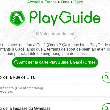
Accueil
>
France
>
Orne
>
Gacé
Voir autour de moi
 des aires de jeux à Gacé (Orne) ? Ça tombe bien, PlayGuide
enfants à Gacé, ainsi que
1
terrains de sport de plein air et en li
rk, pump track, table de ping-pong, aire de fitness, ... !
Afficher la carte PlayGuide à Gacé (Orne)
ux de la Rue de Cisai
présents (OpenStreetMap)
re de jeux
eux de la Impasse du Gymnase