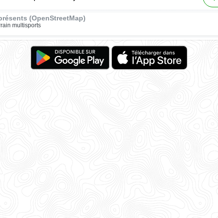
présents (OpenStreetMap)
rrain multisports