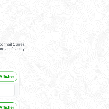
 connaît
1
aires
bre accès : city
Afficher
Afficher