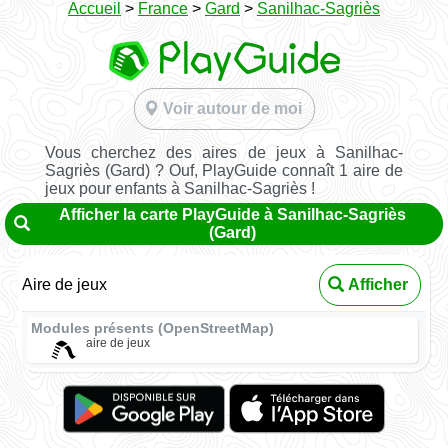
Accueil
>
France
>
Gard
>
Sanilhac-Sagriès
Voir autour de moi
Vous cherchez des aires de jeux à Sanilhac-
Sagriès (Gard) ? Ouf, PlayGuide connaît 1 aire de
jeux pour enfants à Sanilhac-Sagriès !
Afficher la carte PlayGuide à Sanilhac-Sagriès
(Gard)
Aire de jeux
Afficher
Modules présents (OpenStreetMap)
aire de jeux