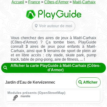
Accueil
>
France
>
Côtes-d'Armor
>
Maël-Carhaix
Voir autour de moi
Vous cherchez des aires de jeux à Maël-Carhaix
(Côtes-d'Armor) ? Ça tombe bien, PlayGuide
connaît
3
aires de jeux pour enfants à Maël-
Carhaix, ainsi que
5
terrains de sport de plein air
et en libre accès : city stade, skate park, pump
track, table de ping-pong, aire de fitness, ... !
Afficher la carte PlayGuide à Maël-Carhaix (Côtes-
d'Armor)
Jardin d'Eau de Kervézennec
Afficher
Modules présents (OpenStreetMap)
marelle