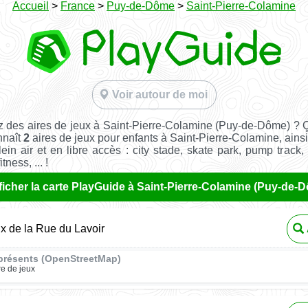
Accueil
>
France
>
Puy-de-Dôme
>
Saint-Pierre-Colamine
Voir autour de moi
 des aires de jeux à Saint-Pierre-Colamine (Puy-de-Dôme) ? 
nnaît
2
aires de jeux pour enfants à Saint-Pierre-Colamine, ains
ein air et en libre accès : city stade, skate park, pump track,
tness, ... !
ficher la carte PlayGuide à Saint-Pierre-Colamine (Puy-de-
ux de la Rue du Lavoir
présents (OpenStreetMap)
re de jeux