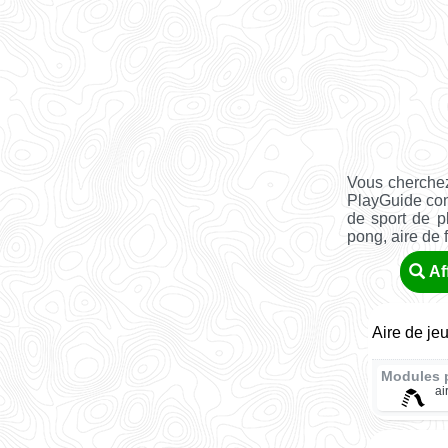
Vous cherchez
PlayGuide co
de sport de pl
pong, aire de fi
Af
Aire de je
Modules 
ai