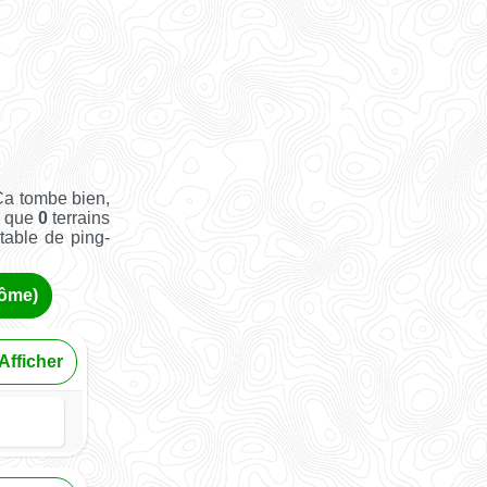
Ça tombe bien,
i que
0
terrains
 table de ping-
Dôme)
Afficher