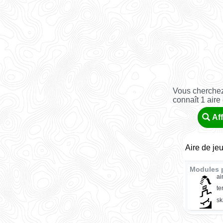
Vous cherchez
connaît 1 aire
Af
Aire de je
Modules 
ai
te
sk