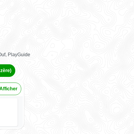
Ouf, PlayGuide
ozère)
Afficher