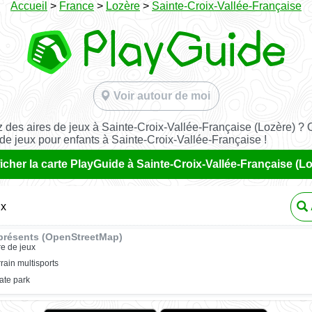
Accueil
>
France
>
Lozère
>
Sainte-Croix-Vallée-Française
Voir autour de moi
 des aires de jeux à Sainte-Croix-Vallée-Française (Lozère) ? 
 de jeux pour enfants à Sainte-Croix-Vallée-Française !
ficher la carte PlayGuide à Sainte-Croix-Vallée-Française (L
ux
présents (OpenStreetMap)
re de jeux
rrain multisports
ate park