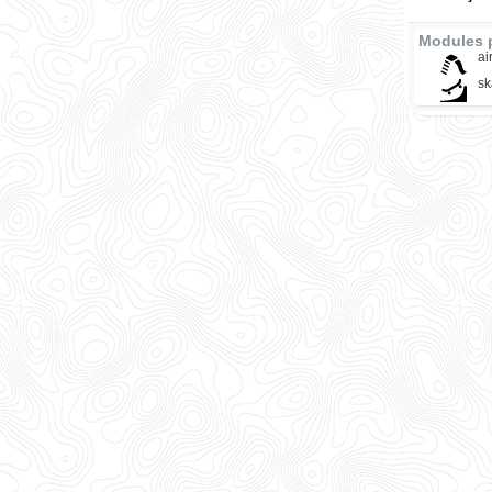
Modules 
ai
sk