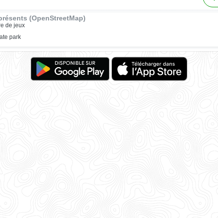
présents (OpenStreetMap)
re de jeux
ate park