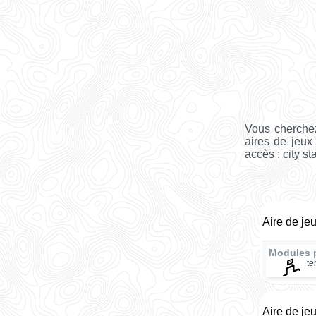
Vous cherchez
aires de jeux
accès : city st
Aire de je
Modules 
te
Aire de je