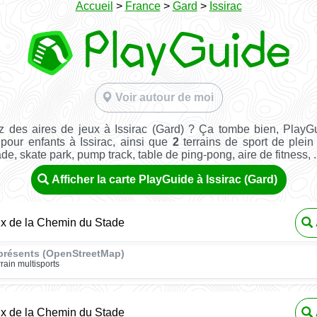
Accueil
>
France
>
Gard
>
Issirac
Voir autour de moi
 des aires de jeux à Issirac (Gard) ? Ça tombe bien, PlayG
 pour enfants à Issirac, ainsi que
2
terrains de sport de plein 
ade, skate park, pump track, table de ping-pong, aire de fitness, ..
Afficher la carte PlayGuide à Issirac (Gard)
ux de la Chemin du Stade
présents (OpenStreetMap)
rrain multisports
ux de la Chemin du Stade