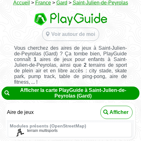
Accueil
>
France
>
Gard
>
Saint-Julien-de-Peyrolas
Voir autour de moi
Vous cherchez des aires de jeux à Saint-Julien-
de-Peyrolas (Gard) ? Ça tombe bien, PlayGuide
connaît
1
aires de jeux pour enfants à Saint-
Julien-de-Peyrolas, ainsi que
2
terrains de sport
de plein air et en libre accès : city stade, skate
park, pump track, table de ping-pong, aire de
fitness, ... !
Afficher la carte PlayGuide à Saint-Julien-de-
Peyrolas (Gard)
Aire de jeux
Afficher
Modules présents (OpenStreetMap)
terrain multisports