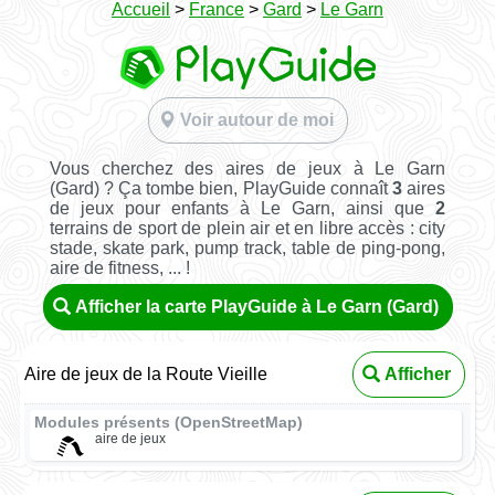
Accueil
>
France
>
Gard
>
Le Garn
Voir autour de moi
Vous cherchez des aires de jeux à Le Garn
(Gard) ? Ça tombe bien, PlayGuide connaît
3
aires
de jeux pour enfants à Le Garn, ainsi que
2
terrains de sport de plein air et en libre accès : city
stade, skate park, pump track, table de ping-pong,
aire de fitness, ... !
Afficher la carte PlayGuide à Le Garn (Gard)
Aire de jeux de la Route Vieille
Afficher
Modules présents (OpenStreetMap)
aire de jeux