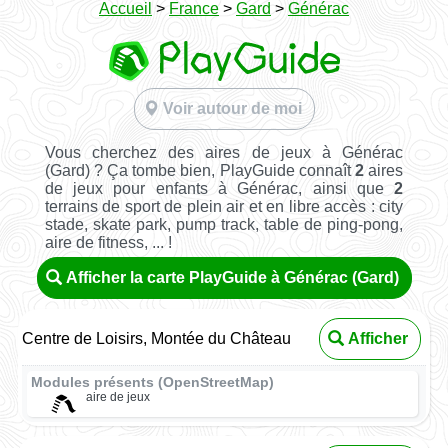
Accueil
>
France
>
Gard
>
Générac
Voir autour de moi
Vous cherchez des aires de jeux à Générac
(Gard) ? Ça tombe bien, PlayGuide connaît
2
aires
de jeux pour enfants à Générac, ainsi que
2
terrains de sport de plein air et en libre accès : city
stade, skate park, pump track, table de ping-pong,
aire de fitness, ... !
Afficher la carte PlayGuide à Générac (Gard)
Centre de Loisirs, Montée du Château
Afficher
Modules présents (OpenStreetMap)
aire de jeux