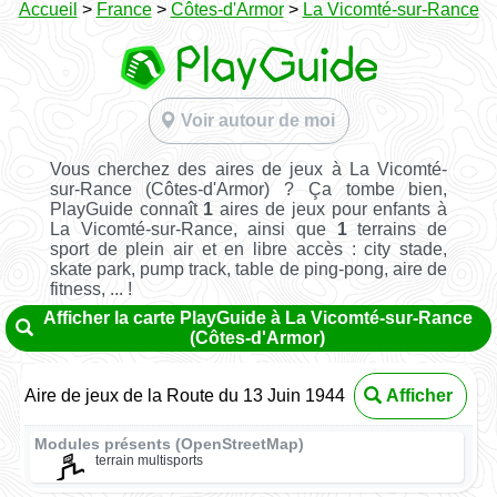
Accueil
>
France
>
Côtes-d'Armor
>
La Vicomté-sur-Rance
Voir autour de moi
Vous cherchez des aires de jeux à La Vicomté-
sur-Rance (Côtes-d'Armor) ? Ça tombe bien,
PlayGuide connaît
1
aires de jeux pour enfants à
La Vicomté-sur-Rance, ainsi que
1
terrains de
sport de plein air et en libre accès : city stade,
skate park, pump track, table de ping-pong, aire de
fitness, ... !
Afficher la carte PlayGuide à La Vicomté-sur-Rance
(Côtes-d'Armor)
Aire de jeux de la Route du 13 Juin 1944
Afficher
Modules présents (OpenStreetMap)
terrain multisports