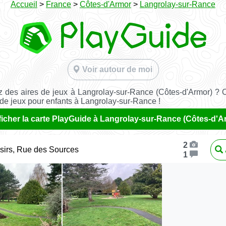
Accueil
>
France
>
Côtes-d'Armor
>
Langrolay-sur-Rance
Voir autour de moi
 des aires de jeux à Langrolay-sur-Rance (Côtes-d'Armor) ? 
 de jeux pour enfants à Langrolay-sur-Rance !
ficher la carte PlayGuide à Langrolay-sur-Rance (Côtes-d'A
2
isirs, Rue des Sources
1