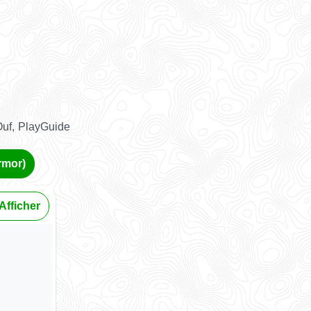
Ouf, PlayGuide
rmor)
Afficher