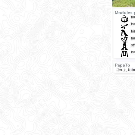
Modules p
to
ba
t
fa
st
ba
PapaTo
Jeux, tob