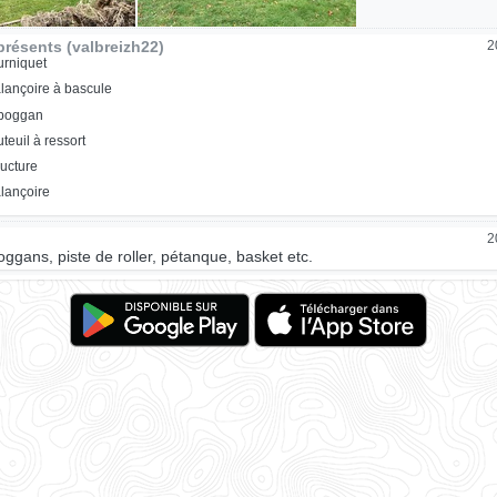
résents (valbreizh22)
2
urniquet
lançoire à bascule
oboggan
uteuil à ressort
ructure
lançoire
2
oggans, piste de roller, pétanque, basket etc.