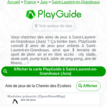
Accueil
>
France
>
Jura
>
Saint-Laurent-en-Grandvaux
Voir autour de moi
Vous cherchez des aires de jeux à Saint-Laurent-
en-Grandvaux (Jura) ? Ça tombe bien, PlayGuide
connaît
2
aires de jeux pour enfants à Saint-
Laurent-en-Grandvaux, ainsi que
3
terrains de
sport de plein air et en libre accès : city stade,
skate park, pump track, table de ping-pong, aire de
fitness, ... !
Afficher la carte PlayGuide à Saint-Laurent-en-
Grandvaux (Jura)
Aire de jeux de la Chemin des Écoliers
Afficher
Modules présents (OpenStreetMap)
aire de jeux