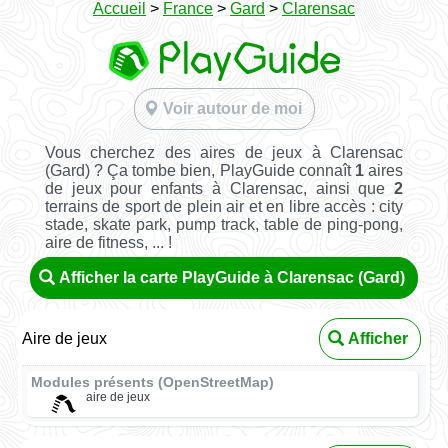
Accueil
>
France
>
Gard
>
Clarensac
Voir autour de moi
Vous cherchez des aires de jeux à Clarensac
(Gard) ? Ça tombe bien, PlayGuide connaît
1
aires
de jeux pour enfants à Clarensac, ainsi que
2
terrains de sport de plein air et en libre accès : city
stade, skate park, pump track, table de ping-pong,
aire de fitness, ... !
Afficher la carte PlayGuide à Clarensac (Gard)
Aire de jeux
Afficher
Modules présents (OpenStreetMap)
aire de jeux