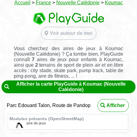
Accueil
>
France
>
Nouvelle Calédonie
>
Koumac
Voir autour de moi
Vous cherchez des aires de jeux à Koumac
(Nouvelle Calédonie) ? Ça tombe bien, PlayGuide
connaît
7
aires de jeux pour enfants à Koumac,
ainsi que
2
terrains de sport de plein air et en libre
accès : city stade, skate park, pump track, table de
ping-pong, aire de fitness, ... !
Afficher la carte PlayGuide à Koumac (Nouvelle
Calédonie)
Parc Edouard Talon, Route de Pandop
Afficher
Modules présents (OpenStreetMap)
aire de jeux