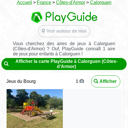
Accueil
>
France
>
Côtes-d'Armor
>
Calorguen
Voir autour de moi
Vous cherchez des aires de jeux à Calorguen
(Côtes-d'Armor) ? Ouf, PlayGuide connaît 1 aire
de jeux pour enfants à Calorguen !
Afficher la carte PlayGuide à Calorguen (Côtes-
d'Armor)
Jeux du Bourg
Afficher
1