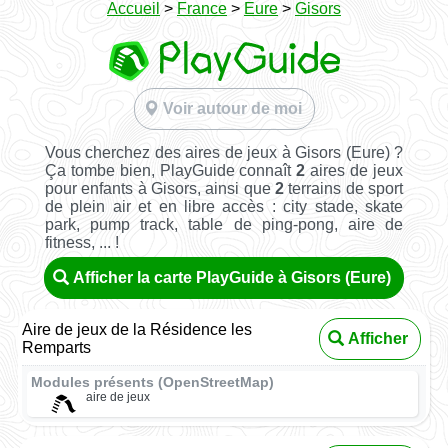
Accueil
>
France
>
Eure
>
Gisors
Voir autour de moi
Vous cherchez des aires de jeux à Gisors (Eure) ?
Ça tombe bien, PlayGuide connaît
2
aires de jeux
pour enfants à Gisors, ainsi que
2
terrains de sport
de plein air et en libre accès : city stade, skate
park, pump track, table de ping-pong, aire de
fitness, ... !
Afficher la carte PlayGuide à Gisors (Eure)
Aire de jeux de la Résidence les
Afficher
Remparts
Modules présents (OpenStreetMap)
aire de jeux